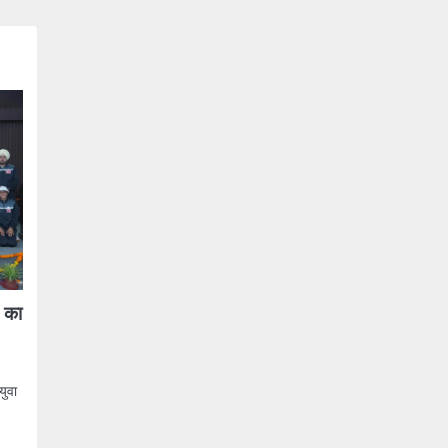
म का
युवा