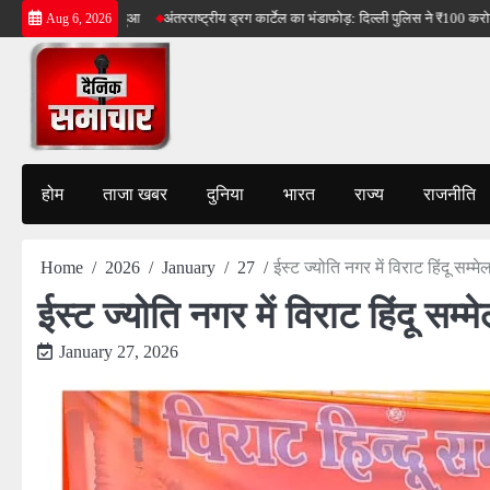
Skip
म से आयोजन हुआ
अंतरराष्ट्रीय ड्रग कार्टेल का भंडाफोड़: दिल्ली पुलिस ने ₹100 करोड़ की ड्रग्स 
Aug 6, 2026
to
content
होम
ताजा खबर
दुनिया
भारत
राज्य
राजनीति
Home
2026
January
27
ईस्ट ज्योति नगर में विराट हिंदू स
ईस्ट ज्योति नगर में विराट हिंदू स
January 27, 2026