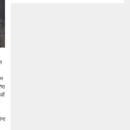
ास
ंभ
ष्ठ
ाओं
ैना