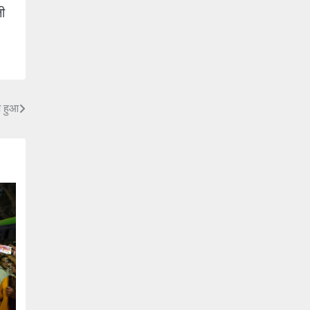
जी
भ हुआ