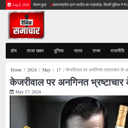
Skip
ेलन का धूम धाम से आयोजन हुआ
अंतरराष्ट्रीय ड्रग कार्टेल का भंडाफोड़: दिल्ली पुलिस ने ₹100 करो
Aug 8, 2026
to
content
होम
ताजा खबर
दुनिया
भारत
राज्य
राजनीति
Home
2024
May
17
केजरीवाल पर अनगिनत भ्रष्टाचार के 
केजरीवाल पर अनगिनत भ्रष्टाचार 
May 17, 2024