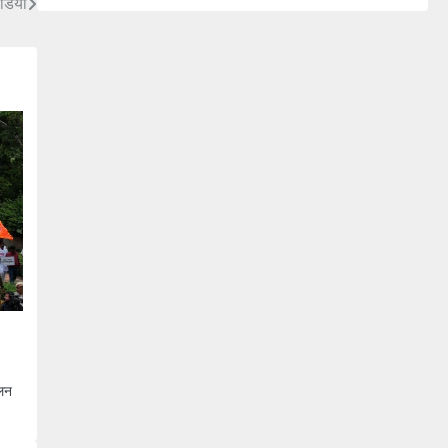
ीडिया
ोलन