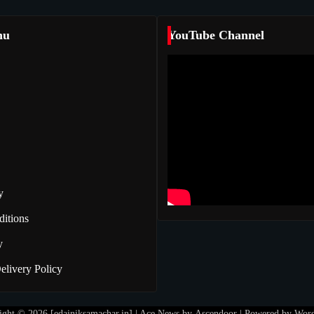
nu
YouTube Channel
y
itions
y
elivery Policy
ight © 2026 [edainiksamachar.in] | Ace News by
Ascendoor
| Powered by
Word